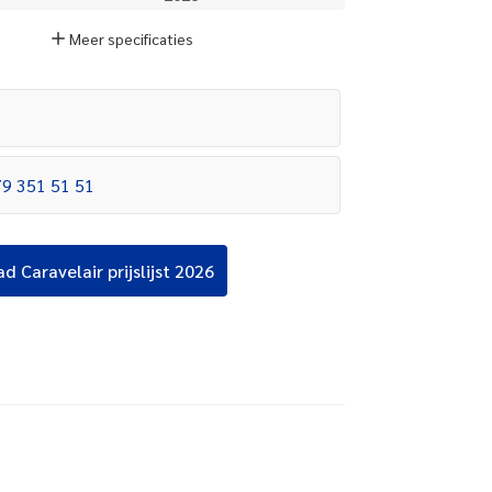
Meer
specificaties
79 351 51 51
ad
Caravelair prijslijst 2026