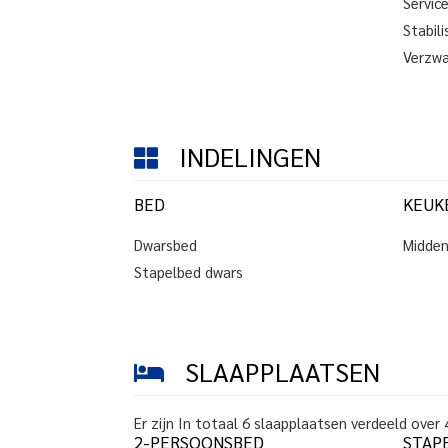
Service
Stabil
Verzwa
INDELINGEN
BED
KEUK
Dwarsbed
Midde
Stapelbed dwars
SLAAPPLAATSEN
Er zijn
In totaal
6
slaapplaatsen
verdeeld over
2-PERSOONSBED
STAP