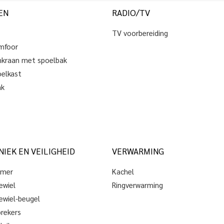
EN
RADIO/TV
TV voorbereiding
mfoor
kraan met spoelbak
elkast
ak
IEK EN VEILIGHEID
VERWARMING
mer
Kachel
ewiel
Ringverwarming
ewiel-beugel
rekers