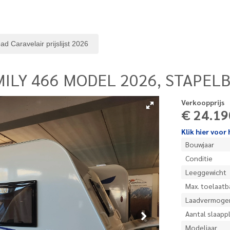
oad
Caravelair prijslijst 2026
MILY 466 MODEL 2026, STAPEL
Verkoopprijs
€ 24.19
Klik hier voo
Bouwjaar
Conditie
Leeggewicht
Max. toelaatb
Laadvermoge
Aantal slaapp
Modeljaar