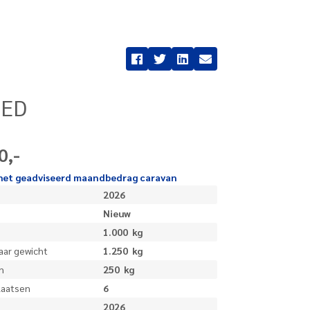
BED
0,-
r het geadviseerd maandbedrag
caravan
2026
Nieuw
1.000
kg
aar gewicht
1.250
kg
n
250
kg
laatsen
6
2026