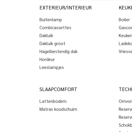
EXTERIEUR/INTERIEUR
KEUK
Buitenlamp
Boiler
Combicassettes
Gasco
Dakluik
Keuken
Dakluik groot
Ladeko
Hagelbestendig dak
Vriesv
Hordeur
Leeslampjes
SLAAPCOMFORT
TECHN
Lattenbodem
Omvor
Matras koudschuim
Reserv
Reserv
Schokb