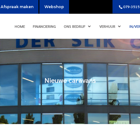
079-3515
Afspraak maken
Webshop
HOME
FINANCIERING
ONS BEDRIJF
VERHUUR
IN/VE
Nieuwe caravans