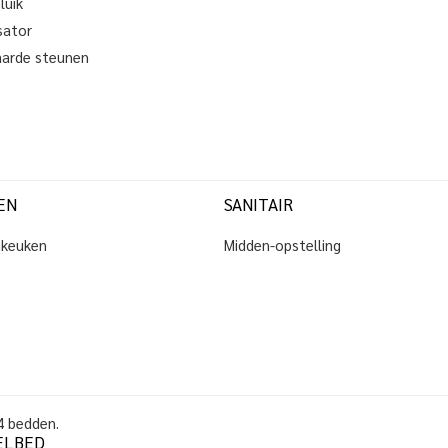
luik
isator
arde steunen
EN
SANITAIR
nkeuken
Midden-opstelling
4
bedden
.
ELBED