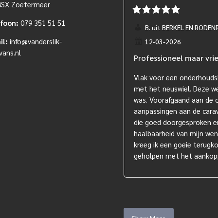
8SX Zoetermeer
efoon:
079 351 51 51
B. uit BERKEL EN RODEN
il:
info@vanderslik-
12-03-2026
vans.nl
Professioneel maar vri
Vlak voor een onderhouds
met het neuswiel. Deze we
was. Voorafgaand aan de 
aanpassingen aan de carav
die goed doorgesproken en 
haalbaarheid van mijn wens
kreeg ik een goeie terugk
geholpen met het aankop