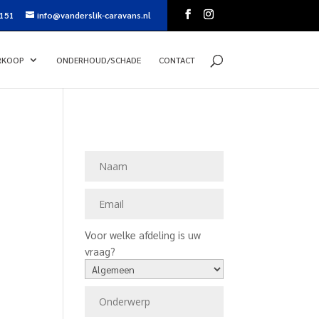
151
info@vanderslik-caravans.nl
RKOOP
ONDERHOUD/SCHADE
CONTACT
Voor welke afdeling is uw
vraag?