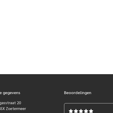
e gegevens
Beoordelingen
gasstraat 20
8SX Zoetermeer