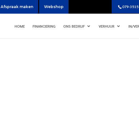
079-3515
Afspraak maken
Webshop
HOME
FINANCIERING
ONS BEDRIJF
VERHUUR
IN/VE