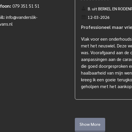
efoon:
079 351 51 51
B. uit BERKEL EN RODEN
il:
info@vanderslik-
12-03-2026
vans.nl
Professioneel maar vri
Vlak voor een onderhouds
met het neuswiel. Deze we
was. Voorafgaand aan de 
aanpassingen aan de carav
die goed doorgesproken en 
haalbaarheid van mijn wens
kreeg ik een goeie terugk
geholpen met het aankop
Show More