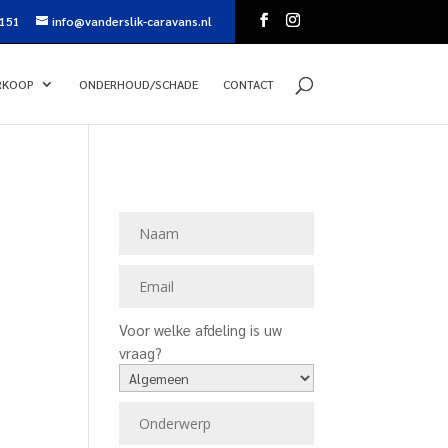
151
info@vanderslik-caravans.nl
RKOOP
ONDERHOUD/SCHADE
CONTACT
Voor welke afdeling is uw
vraag?